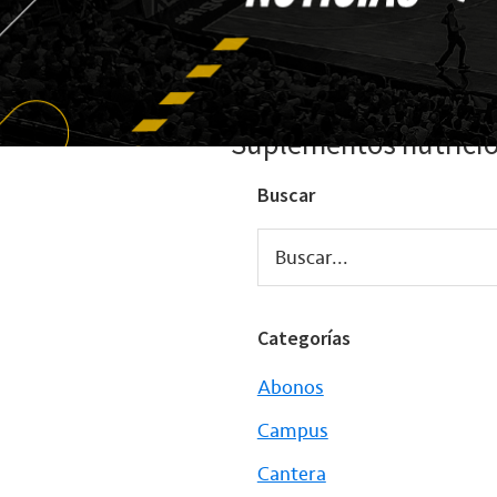
Suplementos nutrici
Buscar
Buscar...
Categorías
Abonos
Campus
Cantera