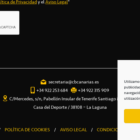
ítica de Privacidad
y el
Aviso Legal
*
secretaria@cbcanarias.es
Utilizamo
publicida
+34 922 253 684
+34 922 315 909
navegació
C/Mercedes, s/n, Pabellón Insular de Tenerife Santiago Martín
utilizació
Casa del Deporte / 38108 – La Laguna
/
POLÍTICA DE COOKIES
/
AVISO LEGAL
/
CONDICIONES COME