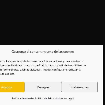
Gestionar el consentimiento de las cookies
s cookies propias y de terceros para fines analíticos y para mostrarte
d personalizada en base a un perfil elaborado a partir de tus hábitos de
n (por ejemplo, páginas visitadas). Puedes configurar o rechazar la
n de cookies.
Acepto
Denegar
Preferencias
RCIALES
/
ACCESIBILIDAD
Política de cookies
Política de Privacidad
Aviso Legal