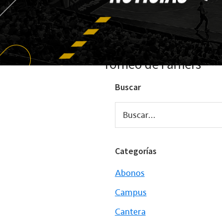
Torneo de Farners
Buscar
Buscar...
Categorías
Abonos
Campus
Cantera