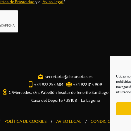
ítica de Privacidad
y el
Aviso Legal
*
secretaria@cbcanarias.es
Utilizamo
publicida
+34 922 253 684
+34 922 315 909
navegació
C/Mercedes, s/n, Pabellón Insular de Tenerife Santiago Martín
utilizació
Casa del Deporte / 38108 – La Laguna
/
POLÍTICA DE COOKIES
/
AVISO LEGAL
/
CONDICIONES COME