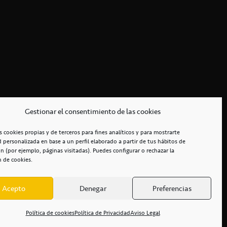
Gestionar el consentimiento de las cookies
s cookies propias y de terceros para fines analíticos y para mostrarte
d personalizada en base a un perfil elaborado a partir de tus hábitos de
n (por ejemplo, páginas visitadas). Puedes configurar o rechazar la
n de cookies.
Acepto
Denegar
Preferencias
RCIALES
/
ACCESIBILIDAD
Política de cookies
Política de Privacidad
Aviso Legal