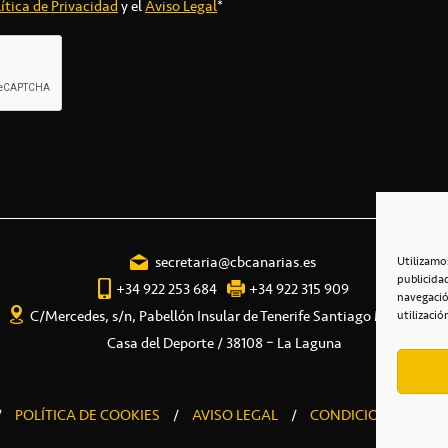
ítica de Privacidad
y el
Aviso Legal
*
secretaria@cbcanarias.es
Utilizamo
publicida
+34 922 253 684
+34 922 315 909
navegació
C/Mercedes, s/n, Pabellón Insular de Tenerife Santiago Martín
utilizació
Casa del Deporte / 38108 – La Laguna
/
POLÍTICA DE COOKIES
/
AVISO LEGAL
/
CONDICIONES COME