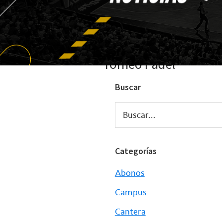
Torneo Pádel
Buscar
Buscar...
Categorías
Abonos
Campus
Cantera