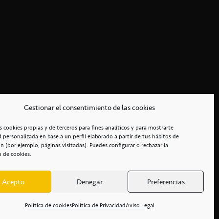
Gestionar el consentimiento de las cookies
s cookies propias y de terceros para fines analíticos y para mostrarte
d personalizada en base a un perfil elaborado a partir de tus hábitos de
n (por ejemplo, páginas visitadas). Puedes configurar o rechazar la
n de cookies.
Acepto
Denegar
Preferencias
RCIALES
/
ACCESIBILIDAD
Política de cookies
Política de Privacidad
Aviso Legal