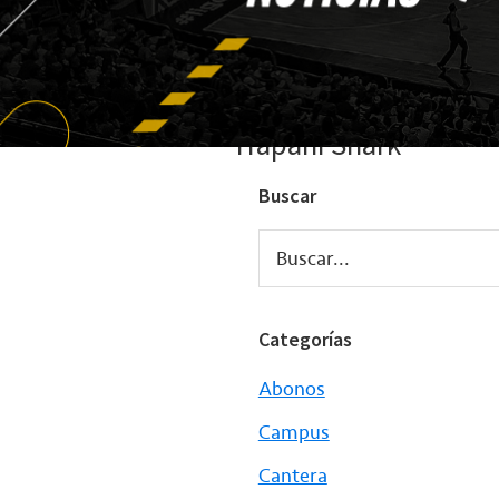
Trapani Shark
Buscar
Buscar...
Categorías
Abonos
Campus
Cantera