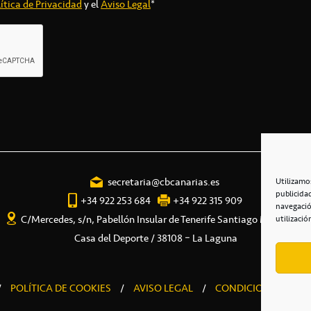
ítica de Privacidad
y el
Aviso Legal
*
secretaria@cbcanarias.es
Utilizamo
publicida
+34 922 253 684
+34 922 315 909
navegació
C/Mercedes, s/n, Pabellón Insular de Tenerife Santiago Martín
utilizació
Casa del Deporte / 38108 – La Laguna
/
POLÍTICA DE COOKIES
/
AVISO LEGAL
/
CONDICIONES COME