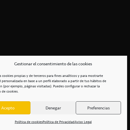
Gestionar el consentimiento de las cookies
s cookies propias y de terceros para fines analíticos y para mostrarte
d personalizada en base a un perfil elaborado a partir de tus hábitos de
n (por ejemplo, páginas visitadas). Puedes configurar o rechazar la
n de cookies.
Acepto
Denegar
Preferencias
RCIALES
/
ACCESIBILIDAD
Política de cookies
Política de Privacidad
Aviso Legal