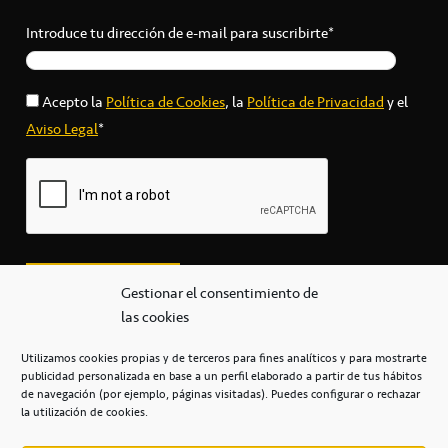
Introduce tu dirección de e-mail para suscribirte*
Acepto la
Política de Cookies
, la
Política de Privacidad
y el
Aviso Legal
*
Gestionar el consentimiento de
las cookies
Utilizamos cookies propias y de terceros para fines analíticos y para mostrarte
publicidad personalizada en base a un perfil elaborado a partir de tus hábitos
secretaria@cbcanarias.es
de navegación (por ejemplo, páginas visitadas). Puedes configurar o rechazar
+34 922 253 684
+34 922 315 909
la utilización de cookies.
C/Mercedes, s/n, Pabellón Insular de Tenerife Santiago Martín