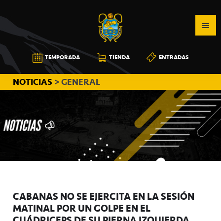
Saltar
Saltar
Saltar
a
al
a
la
contenido
la
navegación
principal
barra
CB
TEMPORADA
TIENDA
ENTRADAS
principal
lateral
CANARIAS
principal
NOTICIAS
> GENERAL
CABANAS NO SE EJERCITA EN LA SESIÓN
MATINAL POR UN GOLPE EN EL
CUÁDRICEPS DE SU PIERNA IZQUIERDA