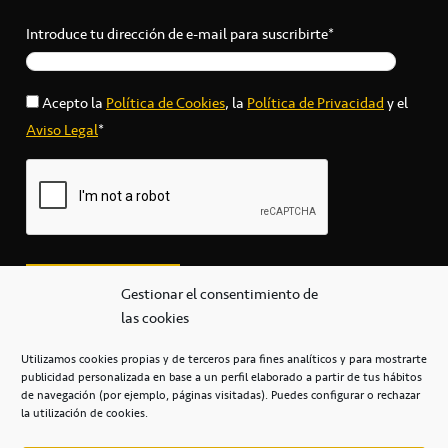
Introduce tu dirección de e-mail para suscribirte*
Acepto la
Política de Cookies
, la
Política de Privacidad
y el
Aviso Legal
*
Gestionar el consentimiento de
las cookies
Utilizamos cookies propias y de terceros para fines analíticos y para mostrarte
publicidad personalizada en base a un perfil elaborado a partir de tus hábitos
secretaria@cbcanarias.es
de navegación (por ejemplo, páginas visitadas). Puedes configurar o rechazar
+34 922 253 684
+34 922 315 909
la utilización de cookies.
C/Mercedes, s/n, Pabellón Insular de Tenerife Santiago Martín