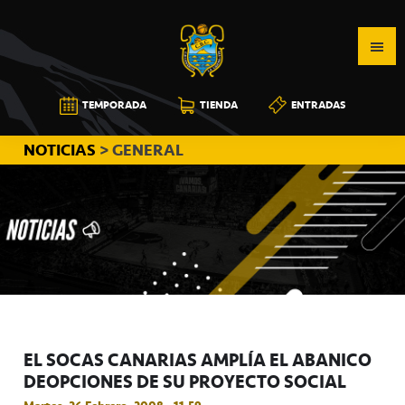
Saltar
Saltar
Saltar
a
al
a
la
contenido
la
navegación
principal
barra
CB
TEMPORADA
TIENDA
ENTRADAS
principal
lateral
CANARIAS
principal
NOTICIAS
> GENERAL
EL SOCAS CANARIAS AMPLÍA EL ABANICO
DEOPCIONES DE SU PROYECTO SOCIAL