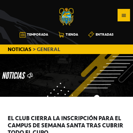
Saltar
Saltar
Saltar
a
al
a
la
contenido
la
navegación
principal
barra
CB
TEMPORADA
TIENDA
ENTRADAS
principal
lateral
CANARIAS
principal
NOTICIAS
> GENERAL
EL CLUB CIERRA LA INSCRIPCIÓN PARA EL
CAMPUS DE SEMANA SANTA TRAS CUBRIR
TODO EL CUPO