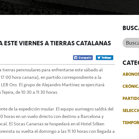
BUSC
Buscar.
A ESTE VIERNES A TIERRAS CATALANAS
CATE
a tierras peninsulares para enfrentarse este sábado al
ABONO
17:00 hora canaria), en partido correspondiente a la
 LEB Oro. El grupo de Alejandro Martínez se ejercitará
CRÓNIC
 Tejera, de 10:30 a 11:30 horas.
PARTID
nte de la expedición insular. El equipo aurinegro saldrá del
SELECCI
30 horas en un vuelo directo con destino a Barcelona y
TEMPO
cal. El Socas Canarias se hospedará en el Hotel Silken
prevista su vuelta el domingo a las 11:10 horas con llegada a