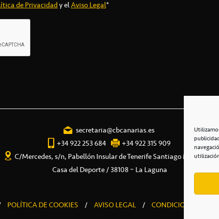
ítica de Privacidad
y el
Aviso Legal
*
secretaria@cbcanarias.es
Utilizamo
publicida
+34 922 253 684
+34 922 315 909
navegació
C/Mercedes, s/n, Pabellón Insular de Tenerife Santiago Martín
utilizació
Casa del Deporte / 38108 – La Laguna
/
POLÍTICA DE COOKIES
/
AVISO LEGAL
/
CONDICIONES COME