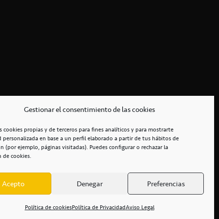
Gestionar el consentimiento de las cookies
s cookies propias y de terceros para fines analíticos y para mostrarte
d personalizada en base a un perfil elaborado a partir de tus hábitos de
n (por ejemplo, páginas visitadas). Puedes configurar o rechazar la
n de cookies.
Acepto
Denegar
Preferencias
RCIALES
/
ACCESIBILIDAD
Política de cookies
Política de Privacidad
Aviso Legal