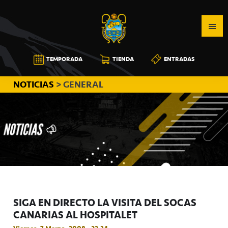
Saltar
Saltar
Saltar
a
al
a
la
contenido
la
navegación
principal
barra
CB
TEMPORADA
TIENDA
ENTRADAS
principal
lateral
CANARIAS
principal
NOTICIAS
> GENERAL
SIGA EN DIRECTO LA VISITA DEL SOCAS
CANARIAS AL HOSPITALET