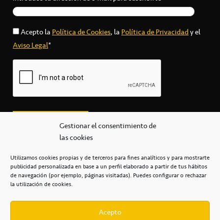
Acepto la
Política de Cookies
, la
Política de Privacidad
y el
Aviso Legal
*
Gestionar el consentimiento de
las cookies
Utilizamos cookies propias y de terceros para fines analíticos y para mostrarte
publicidad personalizada en base a un perfil elaborado a partir de tus hábitos
secretaria@cbcanarias.es
de navegación (por ejemplo, páginas visitadas). Puedes configurar o rechazar
+34 922 253 684
+34 922 315 909
la utilización de cookies.
C/Mercedes, s/n, Pabellón Insular de Tenerife Santiago Martín
Casa del Deporte / 38108 – La Laguna
Acepto