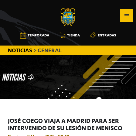
Saltar
Saltar
Saltar
a
al
a
la
contenido
la
navegación
principal
barra
CB
TEMPORADA
TIENDA
ENTRADAS
principal
lateral
CANARIAS
principal
NOTICIAS
> GENERAL
JOSÉ COEGO VIAJA A MADRID PARA SER
INTERVENIDO DE SU LESIÓN DE MENISCO