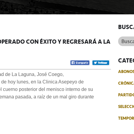
BUSC
Buscar.
 OPERADO CON ÉXITO Y REGRESARÁ A LA
CATE
ABONO
dad de La Laguna, José Coego,
 de hoy lunes, en la Clinica Asepeyo de
CRÓNIC
el cuerno posterior del menisco interno de su
PARTID
 semana pasada, a raíz de un mal giro durante
SELECCI
TEMPO