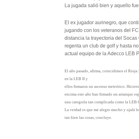
La jugada salió bien y aquello fue
El ex jugador aurinegro, que cont
jugando con los veteranos del FC
distancia la trayectoria del Soca
regenta un club de golf y hasta n
actual equipo de la Adecco LEB P
El año pasado, afirma, coincidimos el Rioja
en la LEB II y
ellos firmaron un ascenso meteórico. Hicier
encima este año han firmado un arranque esp
una categoría tan complicada como la LEB 
La verdad es que me alegro mucho y ojalá le
tan bien las cosas, concluye.