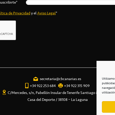
suscribirte*
ítica de Privacidad
y el
Aviso Legal
*
secretaria@cbcanarias.es
Utilizamo
publicida
+34 922 253 684
+34 922 315 909
navegació
C/Mercedes, s/n, Pabellón Insular de Tenerife Santiago Martín
utilizació
Casa del Deporte / 38108 – La Laguna