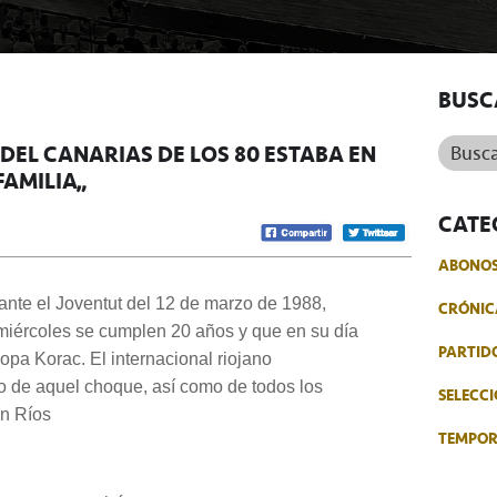
BUSC
Buscar.
 DEL CANARIAS DE LOS 80 ESTABA EN
AMILIA”
CATE
ABONO
o ante el Joventut del 12 de marzo de 1988,
CRÓNIC
miércoles se cumplen 20 años y que en su día
PARTID
 Copa Korac.
El internacional riojano
o de aquel choque, así como de todos los
SELECCI
an
Ríos
TEMPO