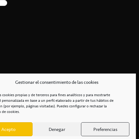
Gestionar el consentimiento de las cookies
s cookies propias y de terceros para fines analíticos y para mostrarte
d personalizada en base a un perfil elaborado a partir de tus hábitos de
n (por ejemplo, páginas visitadas). Puedes configurar o rechazar la
n de cookies.
Acepto
Denegar
Preferencias