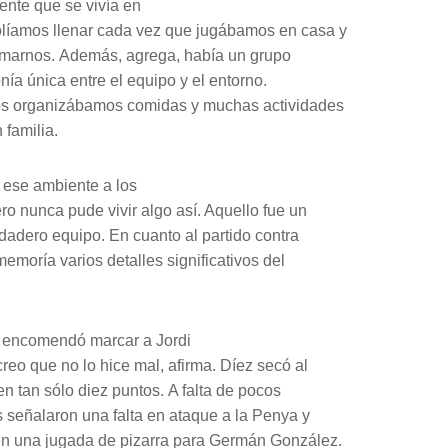
iente que se vivía en
olíamos llenar cada vez que jugábamos en casa y
marnos. Además, agrega, había un grupo
ía única entre el equipo y el entorno.
dos organizábamos comidas y muchas actividades
familia.
ar ese ambiente a los
ero nunca pude vivir algo así. Aquello fue un
dadero equipo. En cuanto al partido contra
emoría varios detalles significativos del
e encomendó marcar a Jordi
reo que no lo hice mal, afirma. Díez secó al
 tan sólo diez puntos. A falta de pocos
os señalaron una falta en ataque a la Penya y
 en una jugada de pizarra para Germán González.