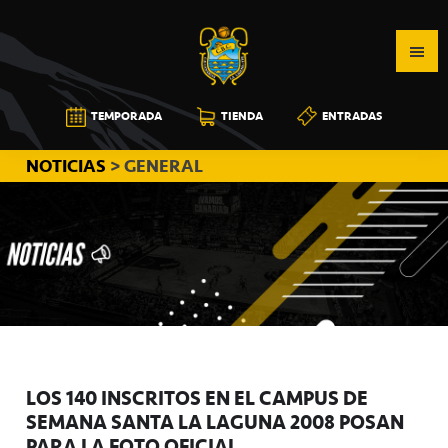
Saltar
Saltar
Saltar
a
al
a
la
contenido
la
navegación
principal
barra
CB
TEMPORADA
TIENDA
ENTRADAS
principal
lateral
CANARIAS
principal
NOTICIAS
> GENERAL
LOS 140 INSCRITOS EN EL CAMPUS DE
SEMANA SANTA LA LAGUNA 2008 POSAN
PARA LA FOTO OFICIAL