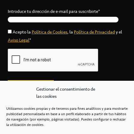
Introduce tu dirección de e-mail para suscribirte*
Acepto la
Política de Cookies
, la
Política de Privacidad
y el
Aviso Legal
*
Gestionar el consentimiento de
las cookies
Utilizamos cookies propias y de terceros para fines analíticos y para mostrarte
publicidad personalizada en base a un perfil elaborado a partir de tus hábitos
secretaria@cbcanarias.es
de navegación (por ejemplo, páginas visitadas). Puedes configurar o rechazar
+34 922 253 684
+34 922 315 909
la utilización de cookies.
C/Mercedes, s/n, Pabellón Insular de Tenerife Santiago Martín