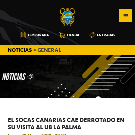
Saltar
Saltar
Saltar
a
al
a
la
contenido
la
navegación
principal
barra
CB
TEMPORADA
TIENDA
ENTRADAS
principal
lateral
CANARIAS
principal
NOTICIAS
> GENERAL
EL SOCAS CANARIAS CAE DERROTADO EN
SU VISITA AL UB LA PALMA