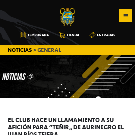
Saltar
Saltar
Saltar
a
al
a
la
contenido
la
navegación
principal
barra
CB
TEMPORADA
TIENDA
ENTRADAS
principal
lateral
CANARIAS
principal
NOTICIAS
> GENERAL
EL CLUB HACE UN LLAMAMIENTO A SU
AFICIÓN PARA “TEÑIR” DE AURINEGRO EL
JUAN RÍOS TEJERA