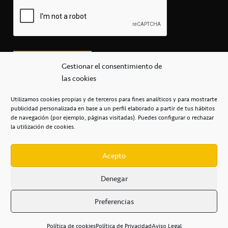
Gestionar el consentimiento de
las cookies
Utilizamos cookies propias y de terceros para fines analíticos y para mostrarte
publicidad personalizada en base a un perfil elaborado a partir de tus hábitos
secretaria@cbcanarias.es
de navegación (por ejemplo, páginas visitadas). Puedes configurar o rechazar
+34 922 253 684
+34 922 315 909
la utilización de cookies.
C/Mercedes, s/n, Pabellón Insular de Tenerife Santiago Martín
Casa del Deporte / 38108 – La Laguna
Acepto
Denegar
POLÍTICA DE PRIVACIDAD
/
POLÍTICA DE COOKIES
/
Preferencias
AVISO LEGAL
/
CONDICIONES
COMERCIALES
/
ACCESIBILIDAD
Política de cookies
Política de Privacidad
Aviso Legal