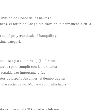
 División de Honor de los nautas al
nces, el fortín de
Anaga fue clave en la permanencia en la
ó aquel proyecto desde el banquillo y
ima categoría.
mbolesca y a contrarreloj (la obra no
streno) para cumplir con la normativa
n espaldarazo importante y fue
atos de España Juveniles, al tiempo que su
é, Plasencia, Tavío, Monje y compañía hacía
plo exitoso en el CB Canarias, club por