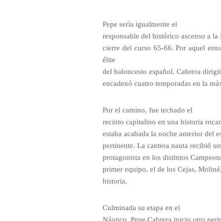
Pepe sería igualmente el
responsable del histórico ascenso a la
cierre del curso 65-66. Por aquel ento
élite
del baloncesto español. Cabrera dirigi
encadenó cuatro temporadas en la máx
Por el camino, fue techado el
recinto capitalino en una historia roca
estaba acabada la noche anterior del e
pertinente. La cantera nauta recibió u
protagonista en los distintos Campeon
primer equipo, el de los Cejas, Molin
historia.
Culminada su etapa en el
Náutico, Pepe Cabrera inicio otro peri