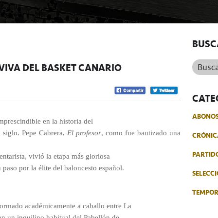
BUSC
Buscar.
VIVA DEL BASKET CANARIO
CATE
ABONO
mprescindible en la historia del
o siglo. Pepe Cabrera,
El profesor
, como fue bautizado una
CRÓNIC
PARTID
ntarista, vivió la etapa más gloriosa
paso por la élite del baloncesto español.
SELECCI
TEMPO
formado académicamente a caballo entre La
n un inquilino habitual del Pabellón de