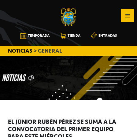
Saltar
Saltar
Saltar
a
al
a
la
contenido
la
navegación
principal
barra
CB
TEMPORADA
TIENDA
ENTRADAS
principal
lateral
CANARIAS
principal
NOTICIAS
> GENERAL
EL JÚNIOR RUBÉN PÉREZ SE SUMA A LA
CONVOCATORIA DEL PRIMER EQUIPO
PARA ESTE MIÉRCOLES