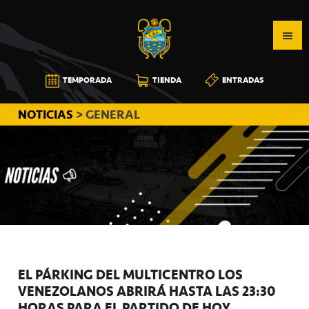
Saltar
Saltar
Saltar
a
al
a
la
contenido
la
navegación
principal
barra
CB
TEMPORADA
TIENDA
ENTRADAS
principal
lateral
CANARIAS
principal
NOTICIAS
> GENERAL
EL PÁRKING DEL MULTICENTRO LOS
VENEZOLANOS ABRIRÁ HASTA LAS 23:30
HORAS PARA EL PARTIDO DE HOY