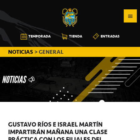
Saltar
Saltar
Saltar
a
al
a
la
contenido
la
navegación
principal
barra
CB
TEMPORADA
TIENDA
ENTRADAS
principal
lateral
CANARIAS
principal
NOTICIAS
> GENERAL
GUSTAVO RÍOS E ISRAEL MARTÍN
IMPARTIRÁN MAÑANA UNA CLASE
PRÁCTICA CON LOS FILIALES DEL