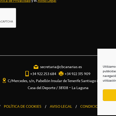
ítica de Privacidad
y el
Aviso Legal
*
secretaria@cbcanarias.es
Utilizamo
publicida
+34 922 253 684
+34 922 315 909
navegació
C/Mercedes, s/n, Pabellón Insular de Tenerife Santiago Martín
utilizació
Casa del Deporte / 38108 – La Laguna
/
POLÍTICA DE COOKIES
/
AVISO LEGAL
/
CONDICIONES COME