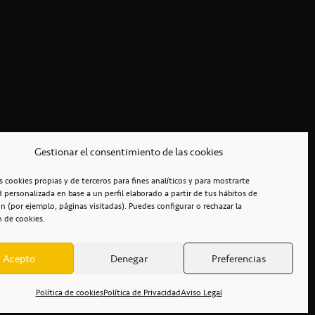
Gestionar el consentimiento de las cookies
s cookies propias y de terceros para fines analíticos y para mostrarte
d personalizada en base a un perfil elaborado a partir de tus hábitos de
n (por ejemplo, páginas visitadas). Puedes configurar o rechazar la
n de cookies.
Acepto
Denegar
Preferencias
RCIALES
/
ACCESIBILIDAD
Política de cookies
Política de Privacidad
Aviso Legal