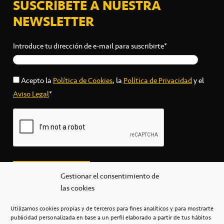
SUSCRÍBETE A NUESTRA
NEWSLETTER
Introduce tu dirección de e-mail para suscribirte*
Acepto la
Política de Cookies
, la
Política de Privacidad
y el
Aviso Legal
*
Gestionar el consentimiento de
las cookies
Utilizamos cookies propias y de terceros para fines analíticos y para mostrarte
publicidad personalizada en base a un perfil elaborado a partir de tus hábitos
secretaria@cbcanarias.es