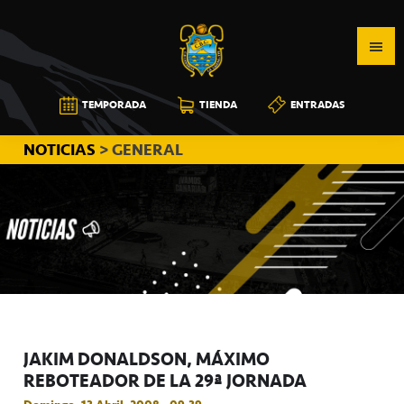
Saltar
Saltar
Saltar
a
al
a
la
contenido
la
navegación
principal
barra
CB
TEMPORADA
TIENDA
ENTRADAS
principal
lateral
CANARIAS
principal
NOTICIAS
> GENERAL
JAKIM DONALDSON, MÁXIMO
REBOTEADOR DE LA 29ª JORNADA