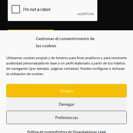
Gestionar el consentimiento de
las cookies
Utilizamos cookies propias y de terceros para fines analíticos y para mostrarte
publicidad personalizada en base a un perfil elaborado a partir de tus hábitos
secretaria@cbcanarias.es
de navegación (por ejemplo, páginas visitadas). Puedes configurar o rechazar
+34 922 253 684
+34 922 315 909
la utilización de cookies.
C/Mercedes, s/n, Pabellón Insular de Tenerife Santiago Martín
Casa del Deporte / 38108 – La Laguna
Acepto
Denegar
POLÍTICA DE PRIVACIDAD
/
POLÍTICA DE COOKIES
/
Preferencias
AVISO LEGAL
/
CONDICIONES
COMERCIALES
/
ACCESIBILIDAD
Política de cookies
Política de Privacidad
Aviso Legal