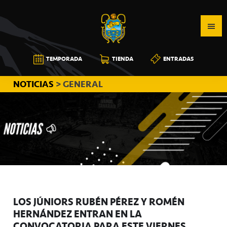
Saltar
Saltar
Saltar
a
al
a
la
contenido
la
navegación
principal
barra
CB
TEMPORADA
TIENDA
ENTRADAS
principal
lateral
CANARIAS
principal
NOTICIAS
> GENERAL
LOS JÚNIORS RUBÉN PÉREZ Y ROMÉN
HERNÁNDEZ ENTRAN EN LA
CONVOCATORIA PARA ESTE VIERNES