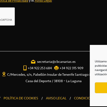
ítica de Privacidad
y el
Aviso Legal
*
secretaria@cbcanarias.es
Utilizamo
publicida
+34 922 253 684
+34 922 315 909
navegació
C/Mercedes, s/n, Pabellón Insular de Tenerife Santiago Martín
utilizació
Casa del Deporte / 38108 – La Laguna
/
POLÍTICA DE COOKIES
/
AVISO LEGAL
/
CONDICIONES COME