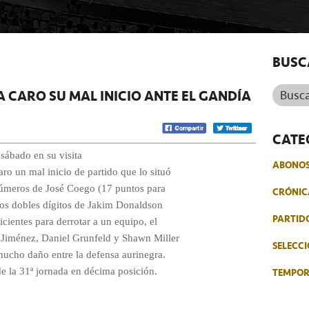
BUSC
Buscar.
 CARO SU MAL INICIO ANTE EL GANDÍA
CATE
sábado en su visita
ABONO
ro un mal inicio de partido que lo situó
 números de José Coego (17 puntos para
CRÓNIC
 los dobles dígitos de Jakim Donaldson
PARTID
icientes para derrotar a un equipo, el
e Jiménez, Daniel Grunfeld y Shawn Miller
SELECCI
 mucho daño entre la defensa aurinegra.
TEMPO
e la 31ª jornada en décima posición.