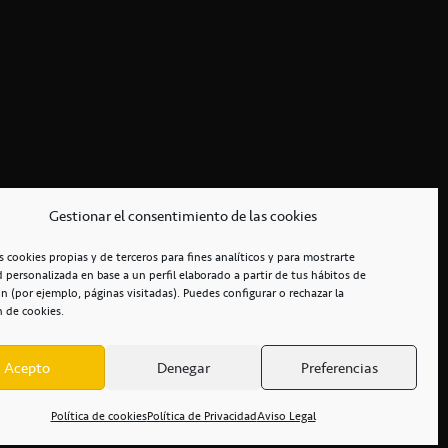
Gestionar el consentimiento de las cookies
s cookies propias y de terceros para fines analíticos y para mostrarte
d personalizada en base a un perfil elaborado a partir de tus hábitos de
n (por ejemplo, páginas visitadas). Puedes configurar o rechazar la
n de cookies.
Acepto
Denegar
Preferencias
RCIALES
/
ACCESIBILIDAD
Política de cookies
Política de Privacidad
Aviso Legal