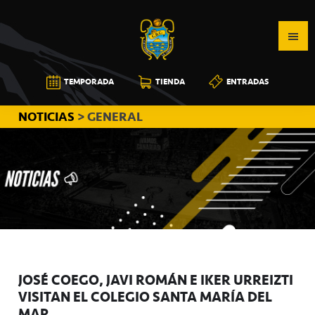
Saltar
Saltar
Saltar
a
al
a
la
contenido
la
navegación
principal
barra
CB
TEMPORADA
TIENDA
ENTRADAS
principal
lateral
CANARIAS
principal
NOTICIAS
> GENERAL
JOSÉ COEGO, JAVI ROMÁN E IKER URREIZTI
VISITAN EL COLEGIO SANTA MARÍA DEL
MAR