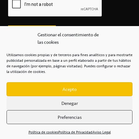
Gestionar el consentimiento de
las cookies
Utilizamos cookies propias y de terceros para fines analíticos y para mostrarte
publicidad personalizada en base a un perfil elaborado a partir de tus hábitos
secretaria@cbcanarias.es
de navegación (por ejemplo, páginas visitadas). Puedes configurar o rechazar
+34 922 253 684
+34 922 315 909
la utilización de cookies.
C/Mercedes, s/n, Pabellón Insular de Tenerife Santiago Martín
Casa del Deporte / 38108 – La Laguna
Acepto
Denegar
POLÍTICA DE PRIVACIDAD
/
POLÍTICA DE COOKIES
/
Preferencias
AVISO LEGAL
/
CONDICIONES
COMERCIALES
/
ACCESIBILIDAD
Política de cookies
Política de Privacidad
Aviso Legal