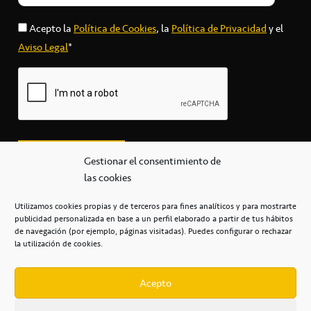
Acepto la
Política de Cookies
, la
Política de Privacidad
y el
Aviso Legal
*
Gestionar el consentimiento de
las cookies
Utilizamos cookies propias y de terceros para fines analíticos y para mostrarte
publicidad personalizada en base a un perfil elaborado a partir de tus hábitos
secretaria@cbcanarias.es
de navegación (por ejemplo, páginas visitadas). Puedes configurar o rechazar
+34 922 253 684
+34 922 315 909
la utilización de cookies.
C/Mercedes, s/n, Pabellón Insular de Tenerife Santiago Martín
Casa del Deporte / 38108 – La Laguna
Acepto