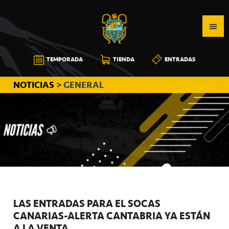
Saltar
Saltar
Saltar
a
al
a
la
contenido
la
navegación
principal
barra
CB
TEMPORADA
TIENDA
ENTRADAS
principal
lateral
CANARIAS
principal
NOTICIAS
> GENERAL
LAS ENTRADAS PARA EL SOCAS
CANARIAS-ALERTA CANTABRIA YA ESTÁN
A LA VENTA