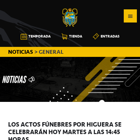
Saltar
Saltar
Saltar
a
al
a
la
contenido
la
navegación
principal
barra
CB
TEMPORADA
TIENDA
ENTRADAS
principal
lateral
CANARIAS
principal
NOTICIAS
> GENERAL
LOS ACTOS FÚNEBRES POR HIGUERA SE
CELEBRARÁN HOY MARTES A LAS 14:45
HORAS