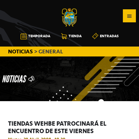
Saltar
Saltar
Saltar
a
al
a
la
contenido
la
navegación
principal
barra
CB
TEMPORADA
TIENDA
ENTRADAS
principal
lateral
CANARIAS
principal
NOTICIAS
> GENERAL
TIENDAS WEHBE PATROCINARÁ EL
ENCUENTRO DE ESTE VIERNES