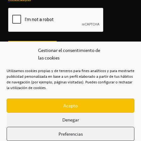
Gestionar el consentimiento de
las cookies
Utilizamos cookies propias y de terceros para fines analíticos y para mostrarte
publicidad personalizada en base a un perfil elaborado a partir de tus hábitos
secretaria@cbcanarias.es
de navegación (por ejemplo, páginas visitadas). Puedes configurar o rechazar
+34 922 253 684
+34 922 315 909
la utilización de cookies.
C/Mercedes, s/n, Pabellón Insular de Tenerife Santiago Martín
Casa del Deporte / 38108 – La Laguna
Acepto
Denegar
POLÍTICA DE PRIVACIDAD
/
POLÍTICA DE COOKIES
/
Preferencias
AVISO LEGAL
/
CONDICIONES