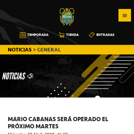
Saltar
Saltar
Saltar
a
al
a
la
contenido
la
navegación
principal
barra
CB
TEMPORADA
TIENDA
ENTRADAS
principal
lateral
CANARIAS
principal
NOTICIAS
> GENERAL
MARIO CABANAS SERÁ OPERADO EL
PRÓXIMO MARTES