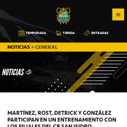
Saltar
Saltar
Saltar
a
al
a
la
contenido
la
navegación
principal
barra
CB
TEMPORADA
TIENDA
ENTRADAS
principal
lateral
CANARIAS
principal
NOTICIAS
> GENERAL
MARTÍNEZ, ROST, DETRICK Y GONZÁLEZ
PARTICIPAN EN UN ENTRENAMIENTO CON
LOS FILIALES DEL CB SAN ISIDRO