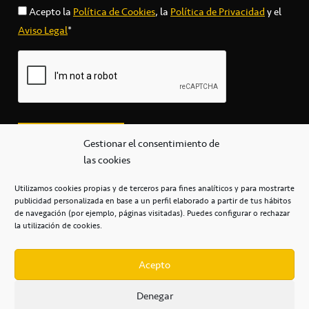
Acepto la
Política de Cookies
, la
Política de Privacidad
y el
Aviso Legal
*
Gestionar el consentimiento de
las cookies
Utilizamos cookies propias y de terceros para fines analíticos y para mostrarte
publicidad personalizada en base a un perfil elaborado a partir de tus hábitos
secretaria@cbcanarias.es
de navegación (por ejemplo, páginas visitadas). Puedes configurar o rechazar
+34 922 253 684
+34 922 315 909
la utilización de cookies.
C/Mercedes, s/n, Pabellón Insular de Tenerife Santiago Martín
Casa del Deporte / 38108 – La Laguna
Acepto
Denegar