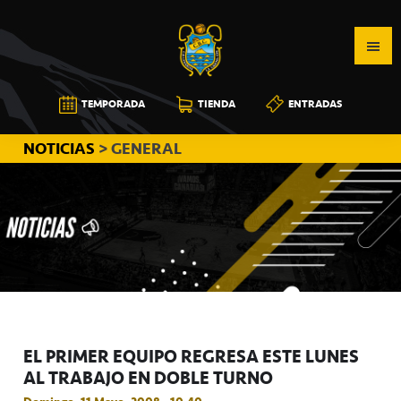
Saltar
Saltar
Saltar
a
al
a
la
contenido
la
navegación
principal
barra
CB
TEMPORADA
TIENDA
ENTRADAS
principal
lateral
CANARIAS
principal
NOTICIAS
> GENERAL
EL PRIMER EQUIPO REGRESA ESTE LUNES
AL TRABAJO EN DOBLE TURNO