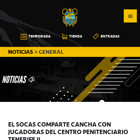
Saltar
Saltar
Saltar
a
al
a
la
contenido
la
navegación
principal
barra
CB
TEMPORADA
TIENDA
ENTRADAS
principal
lateral
CANARIAS
principal
NOTICIAS
> GENERAL
EL SOCAS COMPARTE CANCHA CON
JUGADORAS DEL CENTRO PENITENCIARIO
TENERIFE II