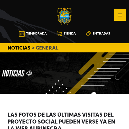
Saltar
Saltar
Saltar
a
al
a
la
contenido
la
navegación
principal
barra
CB
TEMPORADA
TIENDA
ENTRADAS
principal
lateral
CANARIAS
principal
NOTICIAS
> GENERAL
LAS FOTOS DE LAS ÚLTIMAS VISITAS DEL
PROYECTO SOCIAL PUEDEN VERSE YA EN
LA WEB AURINEGRA