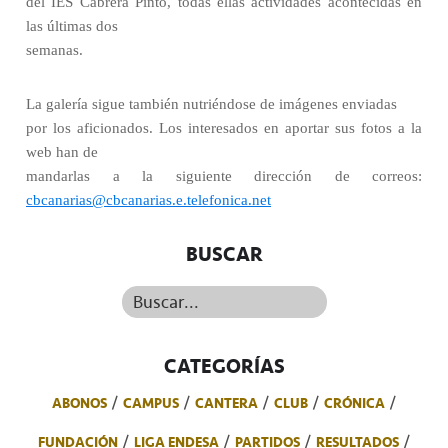
del IES Cabrera Pinto, todas ellas actividades acontecidas en
las últimas dos
semanas.
La galería sigue también nutriéndose de imágenes enviadas
por los aficionados. Los interesados en aportar sus fotos a la
web han de
mandarlas a la siguiente dirección de correos:
cbcanarias@cbcanarias.e.telefonica.net
BUSCAR
Buscar...
CATEGORÍAS
ABONOS
CAMPUS
CANTERA
CLUB
CRÓNICA
FUNDACIÓN
LIGA ENDESA
PARTIDOS
RESULTADOS