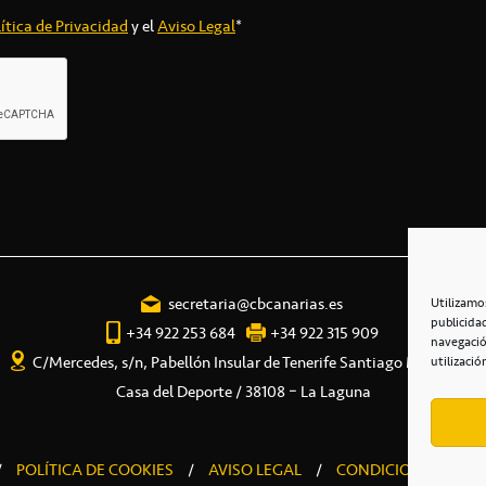
ítica de Privacidad
y el
Aviso Legal
*
secretaria@cbcanarias.es
Utilizamo
publicida
+34 922 253 684
+34 922 315 909
navegació
C/Mercedes, s/n, Pabellón Insular de Tenerife Santiago Martín
utilizació
Casa del Deporte / 38108 – La Laguna
/
POLÍTICA DE COOKIES
/
AVISO LEGAL
/
CONDICIONES COME