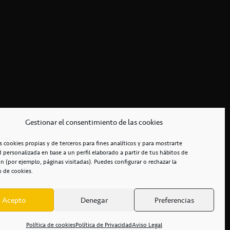
Gestionar el consentimiento de las cookies
s cookies propias y de terceros para fines analíticos y para mostrarte
d personalizada en base a un perfil elaborado a partir de tus hábitos de
n (por ejemplo, páginas visitadas). Puedes configurar o rechazar la
n de cookies.
Acepto
Denegar
Preferencias
RCIALES
/
ACCESIBILIDAD
Política de cookies
Política de Privacidad
Aviso Legal