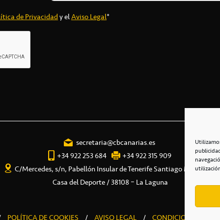
ítica de Privacidad
y el
Aviso Legal
*
secretaria@cbcanarias.es
Utilizamo
publicida
+34 922 253 684
+34 922 315 909
navegació
C/Mercedes, s/n, Pabellón Insular de Tenerife Santiago Martín
utilizació
Casa del Deporte / 38108 – La Laguna
/
POLÍTICA DE COOKIES
/
AVISO LEGAL
/
CONDICIONES COME