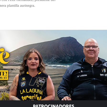
era plantilla aurinegra.
PATROCINADORES