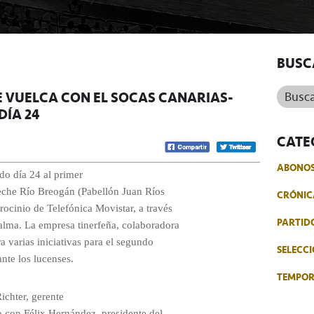
BUSC
Buscar.
E VUELCA CON EL SOCAS CANARIAS-
DÍA 24
CATE
ABONO
do día 24 al primer
Leche Río Breogán (Pabellón Juan Ríos
CRÓNIC
rocinio de Telefónica Movistar, a través
PARTID
Palma. La empresa tinerfeña, colaboradora
a varias iniciativas para el segundo
SELECCI
ante los lucenses.
TEMPO
ichter, gerente
o con Félix Hernández, presidente del