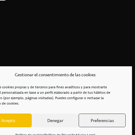
Gestionar el consentimiento de las cookies
s cookies propias y de terceros para fines analíticos y para mostrarte
d personalizada en base a un perfil elaborado a partir de tus hábitos de
n (por ejemplo, páginas visitadas). Puedes configurar o rechazar la
n de cookies.
Acepto
Denegar
Preferencias
RCIALES
/
ACCESIBILIDAD