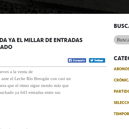
BUSC
Buscar.
DA YA EL MILLAR DE ENTRADAS
BADO
CATE
ABONO
ueves a la venta de
o ante el Leche Río Breogán con casi un
CRÓNIC
nera que el ritmo sigue siendo más que
PARTID
spachado ya 643 entradas entre sus
SELECCI
TEMPO