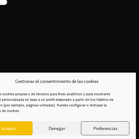
Gestionar el consentimiento de las cookies
s cookies propias y de terceros para fines analíticos y para mostrarte
d personalizada en base a un perfil elaborado a partir de tus hábitos de
n (por ejemplo, páginas visitadas). Puedes configurar o rechazar la
n de cookies.
Acepto
Denegar
Preferencias