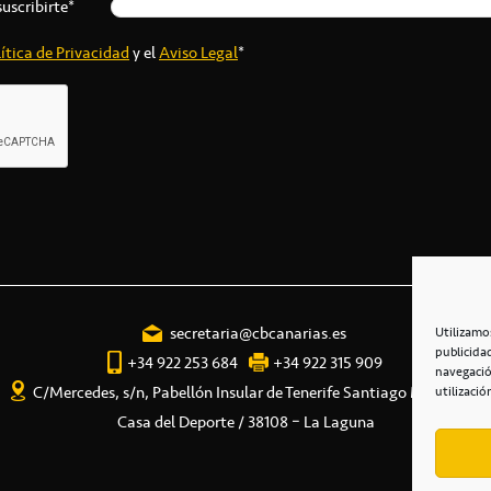
suscribirte*
ítica de Privacidad
y el
Aviso Legal
*
secretaria@cbcanarias.es
Utilizamo
publicida
+34 922 253 684
+34 922 315 909
navegació
C/Mercedes, s/n, Pabellón Insular de Tenerife Santiago Martín
utilizació
Casa del Deporte / 38108 – La Laguna