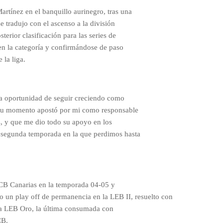
rtínez en el banquillo aurinegro, tras una
e tradujo con el ascenso a la división
terior clasificación para las series de
en la categoría y confirmándose de paso
 la liga.
a oportunidad de seguir creciendo como
 su momento apostó por mi como responsable
, y que me dio todo su apoyo en los
 segunda temporada en la que perdimos hasta
l CB Canarias en la temporada 04-05 y
o un play off de permanencia en la LEB II, resuelto con
so a LEB Oro, la última consumada con
CB.