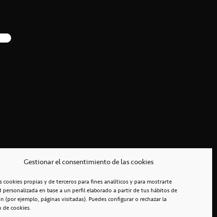
Gestionar el consentimiento de las cookies
s cookies propias y de terceros para fines analíticos y para mostrarte
d personalizada en base a un perfil elaborado a partir de tus hábitos de
n (por ejemplo, páginas visitadas). Puedes configurar o rechazar la
n de cookies.