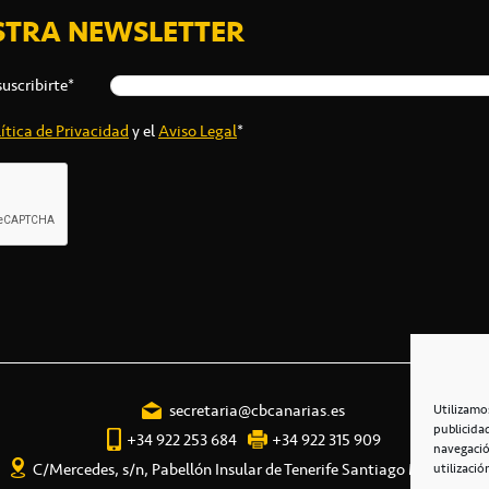
STRA NEWSLETTER
suscribirte*
ítica de Privacidad
y el
Aviso Legal
*
secretaria@cbcanarias.es
Utilizamo
publicida
+34 922 253 684
+34 922 315 909
navegació
C/Mercedes, s/n, Pabellón Insular de Tenerife Santiago Martín
utilizació