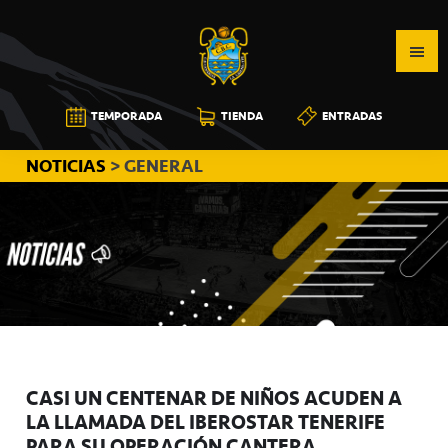
Saltar
Saltar
Saltar
a
al
a
la
contenido
la
navegación
principal
barra
CB
TEMPORADA
TIENDA
ENTRADAS
principal
lateral
CANARIAS
principal
NOTICIAS
> GENERAL
CASI UN CENTENAR DE NIÑOS ACUDEN A
LA LLAMADA DEL IBEROSTAR TENERIFE
PARA SU OPERACIÓN CANTERA