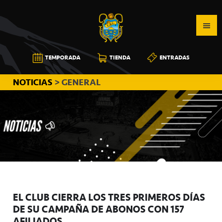
Saltar
Saltar
Saltar
a
al
a
la
contenido
la
navegación
principal
barra
CB
TEMPORADA
TIENDA
ENTRADAS
principal
lateral
CANARIAS
principal
NOTICIAS
> GENERAL
EL CLUB CIERRA LOS TRES PRIMEROS DÍAS
DE SU CAMPAÑA DE ABONOS CON 157
AFILIADOS