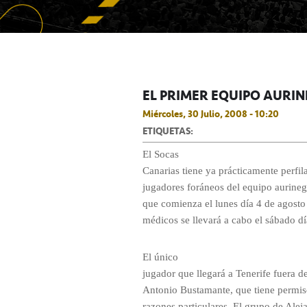
EL PRIMER EQUIPO AURI
Miércoles, 30 Julio, 2008 - 10:20
ETIQUETAS:
El Socas
Canarias tiene ya prácticamente perfi
jugadores foráneos del equipo aurinegr
que comienza el lunes día 4 de agosto
médicos se llevará a cabo el sábado dí
El único
jugador que llegará a Tenerife fuera de
Antonio Bustamante, que tiene permiso 
razones particulares. El grupo de Aleja