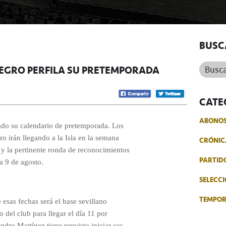
BUSC
Buscar.
NEGRO PERFILA SU PRETEMPORADA
CATE
ABONO
lado su calendario de pretemporada. Los
o irán llegando a la Isla en la semana
CRÓNIC
 y la pertinente ronda de reconocimientos
PARTID
a 9 de agosto.
SELECCI
TEMPO
 esas fechas será el base sevillano
del club para llegar el día 11 por
ndro Martínez tiene previsto iniciar sus