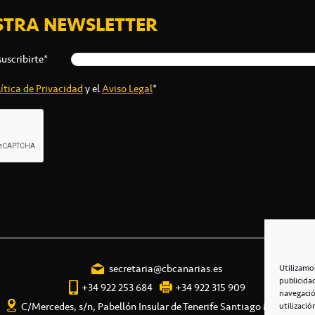
STRA NEWSLETTER
suscribirte*
ítica de Privacidad
y el
Aviso Legal
*
secretaria@cbcanarias.es
Utilizamo
publicida
+34 922 253 684
+34 922 315 909
navegació
C/Mercedes, s/n, Pabellón Insular de Tenerife Santiago Martín
utilizació