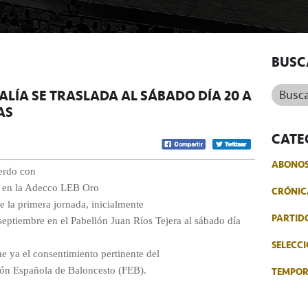
BUSC
Buscar.
LÍA SE TRASLADA AL SÁBADO DÍA 20 A
AS
CATE
ABONO
uerdo con
ut en la Adecco LEB Oro
CRÓNIC
e la primera jornada, inicialmente
PARTID
septiembre en el Pabellón Juan Ríos Tejera al sábado día
SELECCI
ene ya el consentimiento pertinente del
TEMPO
ón Española de Baloncesto (FEB).