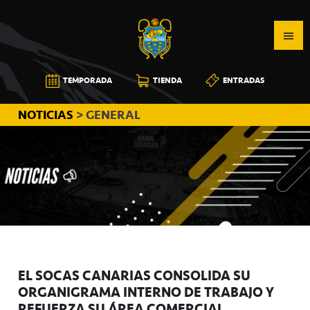
Saltar
Saltar
Saltar
a
al
a
la
contenido
la
navegación
principal
barra
CB
TEMPORADA
TIENDA
ENTRADAS
principal
lateral
CANARIAS
principal
NOTICIAS
> GENERAL
EL SOCAS CANARIAS CONSOLIDA SU
ORGANIGRAMA INTERNO DE TRABAJO Y
REFUERZA SU ÁREA COMERCIAL