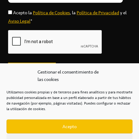
Acepto la
Política de Cookies
, la
Política de Privacidad
y el
Aviso Legal
*
Gestionar el consentimiento de
las cookies
Utilizamos cookies propias y de terceros para fines analíticos y para mostrarte
publicidad personalizada en base a un perfil elaborado a partir de tus hábitos
secretaria@cbcanarias.es
de navegación (por ejemplo, páginas visitadas). Puedes configurar o rechazar
+34 922 253 684
+34 922 315 909
la utilización de cookies.
C/Mercedes, s/n, Pabellón Insular de Tenerife Santiago Martín
Casa del Deporte / 38108 – La Laguna
Acepto