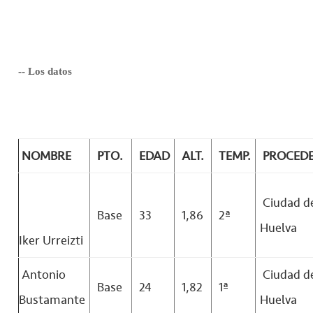
-- Los datos
NOMBRE
PTO.
EDAD
ALT.
TEMP.
PROCEDE
Ciudad d
Base
33
1,86
2ª
Huelva
Iker Urreizti
Antonio
Ciudad d
Base
24
1,82
1ª
Bustamante
Huelva