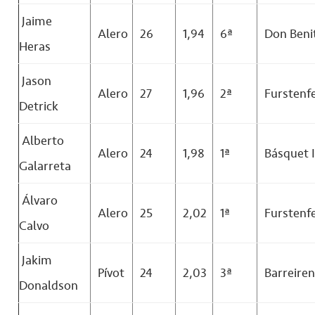
Jaime
Alero
26
1,94
6ª
Don Beni
Heras
Jason
Alero
27
1,96
2ª
Furstenf
Detrick
Alberto
Alero
24
1,98
1ª
Básquet 
Galarreta
Álvaro
Alero
25
2,02
1ª
Furstenf
Calvo
Jakim
Pívot
24
2,03
3ª
Barreire
Donaldson