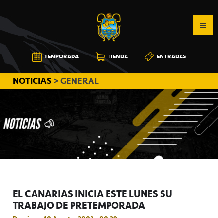
Saltar
Saltar
Saltar
a
al
a
la
contenido
la
navegación
principal
barra
CB
TEMPORADA
TIENDA
ENTRADAS
principal
lateral
CANARIAS
principal
NOTICIAS
> GENERAL
EL CANARIAS INICIA ESTE LUNES SU
TRABAJO DE PRETEMPORADA