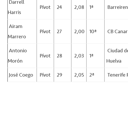
Darrell
Pívot
24
2,08
1ª
Barreire
Harris
Airam
Pívot
27
2,00
10ª
CB Canar
Marrero
Antonio
Ciudad d
Pívot
28
2,03
1ª
Morón
Huelva
José Coego
Pívot
29
2,05
2ª
Tenerife 