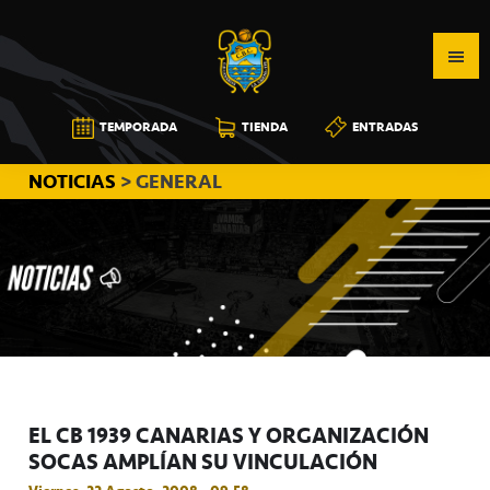
Saltar
Saltar
Saltar
a
al
a
la
contenido
la
navegación
principal
barra
CB
TEMPORADA
TIENDA
ENTRADAS
principal
lateral
CANARIAS
principal
NOTICIAS
> GENERAL
EL CB 1939 CANARIAS Y ORGANIZACIÓN
SOCAS AMPLÍAN SU VINCULACIÓN