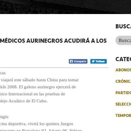
BUSC
Buscar.
OS MÉDICOS AURINEGROS ACUDIRÁ A LOS
CATE
ABONO
ocas
viajará este sábado hasta China para tomar
CRÓNIC
ekín 2008. El galeno aurinegro ejercerá de
PARTID
mpico Internacional en las pruebas de
plejo Acuático de El Cubo.
SELECCI
TEMPO
tigio
cina deportiva, vivirá los quintos Juegos
 presente en Barcelona 92, Atlanta 96, Sidney