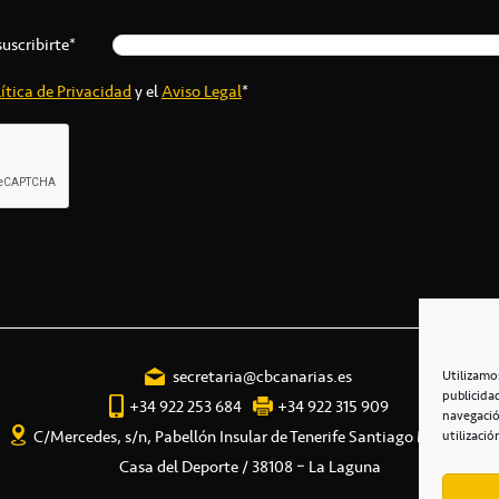
suscribirte*
ítica de Privacidad
y el
Aviso Legal
*
secretaria@cbcanarias.es
Utilizamo
publicida
+34 922 253 684
+34 922 315 909
navegació
C/Mercedes, s/n, Pabellón Insular de Tenerife Santiago Martín
utilizació
Casa del Deporte / 38108 – La Laguna