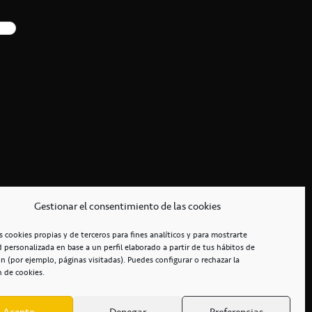
Gestionar el consentimiento de las cookies
s cookies propias y de terceros para fines analíticos y para mostrarte
d personalizada en base a un perfil elaborado a partir de tus hábitos de
n (por ejemplo, páginas visitadas). Puedes configurar o rechazar la
n de cookies.
Acepto
Denegar
Preferencias