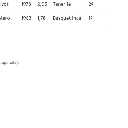
ívot
1978
2,05
Tenerife
2ª
Alero
1983
1,78
Básquet Inca
1ª
temporada).