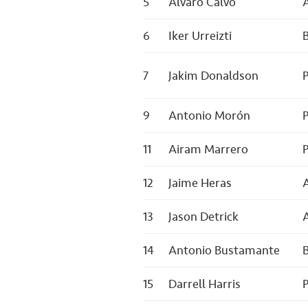
5
Álvaro Calvo
6
Iker Urreizti
7
Jakim Donaldson
P
9
Antonio Morón
P
11
Airam Marrero
P
12
Jaime Heras
13
Jason Detrick
14
Antonio Bustamante
15
Darrell Harris
P