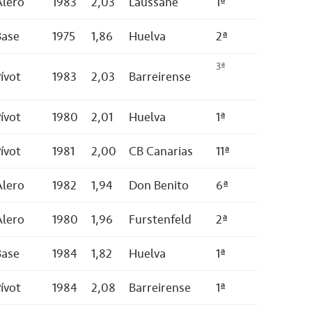
Alero
1983
2,03
Laussane
1ª
Base
1975
1,86
Huelva
2ª
3ª
ívot
1983
2,03
Barreirense
ívot
1980
2,01
Huelva
1ª
ívot
1981
2,00
CB Canarias
11ª
Alero
1982
1,94
Don Benito
6ª
Alero
1980
1,96
Furstenfeld
2ª
Base
1984
1,82
Huelva
1ª
ívot
1984
2,08
Barreirense
1ª