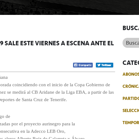
BUSC
Buscar.
9 SALE ESTE VIERNES A ESCENA ANTE EL
CATE
ABONO
ñana
orada coincidiendo con el inicio de la Copa Gobierno de
CRÓNIC
nez se medirá al CB Aridane de la Liga EBA, a partir de las
PARTID
Deportes de Santa Cruz de Tenerife.
SELECCI
rgo de
TEMPO
zadas por el proyecto aurinegro para la
onsecutiva en la Adecco LEB Oro,
os aleros Alberto Ruiz de Galarreta y Álvaro