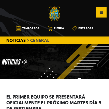
Saltar
Saltar
Saltar
a
al
a
la
contenido
la
navegación
principal
barra
CB
TEMPORADA
TIENDA
ENTRADAS
principal
lateral
CANARIAS
principal
NOTICIAS
> GENERAL
EL PRIMER EQUIPO SE PRESENTARÁ
OFICIALMENTE EL PRÓXIMO MARTES DÍA 9
DE SEPTIEMBRE