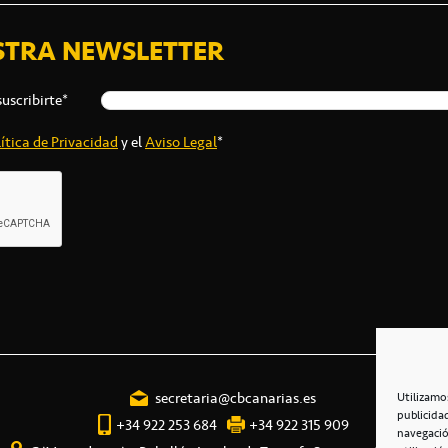
STRA NEWSLETTER
suscribirte*
ítica de Privacidad
y el
Aviso Legal
*
secretaria@cbcanarias.es
Utilizamo
publicida
+34 922 253 684
+34 922 315 909
navegació