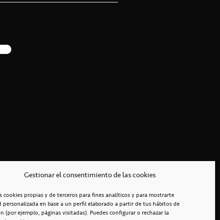
Gestionar el consentimiento de las cookies
s cookies propias y de terceros para fines analíticos y para mostrarte
d personalizada en base a un perfil elaborado a partir de tus hábitos de
n (por ejemplo, páginas visitadas). Puedes configurar o rechazar la