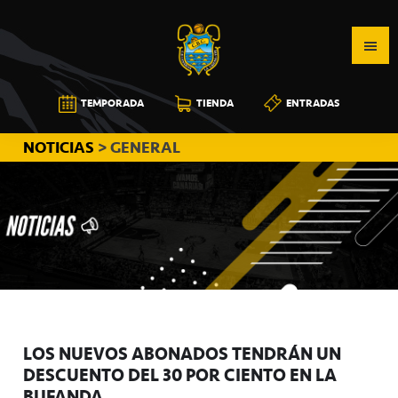
Saltar
Saltar
Saltar
a
al
a
la
contenido
la
navegación
principal
barra
CB
TEMPORADA
TIENDA
ENTRADAS
principal
lateral
CANARIAS
principal
NOTICIAS
> GENERAL
LOS NUEVOS ABONADOS TENDRÁN UN
DESCUENTO DEL 30 POR CIENTO EN LA
BUFANDA